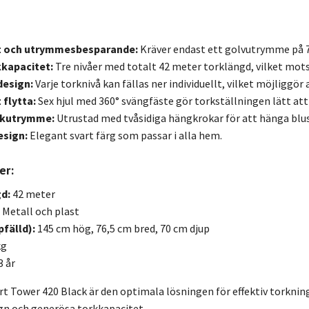
 och utrymmesbesparande:
Kräver endast ett golvutrymme på 7
kkapacitet:
Tre nivåer med totalt 42 meter torklängd, vilket mots
design:
Varje torknivå kan fällas ner individuellt, vilket möjliggör
 flytta:
Sex hjul med 360° svängfäste gör torkställningen lätt att 
rkutrymme:
Utrustad med tvåsidiga hängkrokar för att hänga blusa
esign:
Elegant svart färg som passar i alla hem.
er:
d:
42 meter
Metall och plast
pfälld):
145 cm hög, 76,5 cm bred, 70 cm djup
kg
3 år
rt Tower 420 Black är den optimala lösningen för effektiv torkni
n och generösa torkkapacitet.