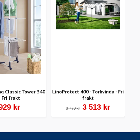
ng Classic Tower 340
LinoProtect 400 - Torkvinda - Fri
L
- Fri frakt
frakt
Öve
929 kr
3 513 kr
3 779 kr