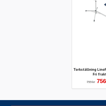
Torkställning Lino
Fri frak
756
799 kr