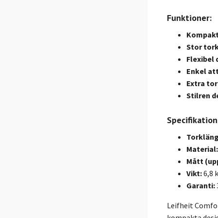
Funktioner:
Kompakt
Stor tor
Flexibel 
Enkel att
Extra to
Stilren d
Specifikation
Torkläng
Material:
Mått (up
Vikt:
6,8 
Garanti:
Leifheit Comfo
kompakta desig