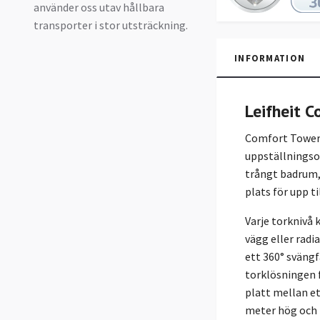
använder oss utav hållbara
transporter i stor utsträckning.
INFORMATION
Leifheit 
Comfort Tower 
uppställningsom
trångt badrum, 
plats för upp t
Varje torknivå 
vägg eller radia
ett 360° svängf
torklösningen 
platt mellan et
meter hög och l