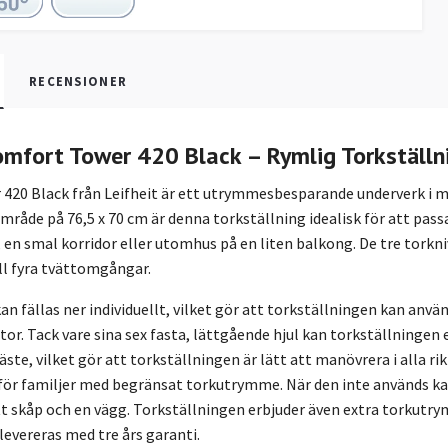
RECENSIONER
Comfort Tower 420 Black – Rymlig Torkställ
420 Black från Leifheit är ett utrymmesbesparande underverk i m
råde på 76,5 x 70 cm är denna torkställning idealisk för att passa
en smal korridor eller utomhus på en liten balkong. De tre torkni
ill fyra tvättomgångar.
kan fällas ner individuellt, vilket gör att torkställningen kan anv
tor. Tack vare sina sex fasta, lättgående hjul kan torkställningen e
äste, vilket gör att torkställningen är lätt att manövrera i alla 
för familjer med begränsat torkutrymme. När den inte används kan
t skåp och en vägg. Torkställningen erbjuder även extra torkutry
evereras med tre års garanti.