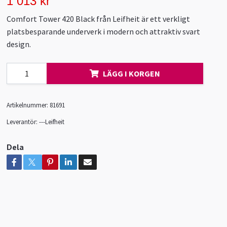
1 013 kr
Comfort Tower 420 Black från Leifheit är ett verkligt
platsbesparande underverk i modern och attraktiv svart
design.
LÄGG I KORGEN
Artikelnummer:
81691
Leverantör:
---Leifheit
Dela