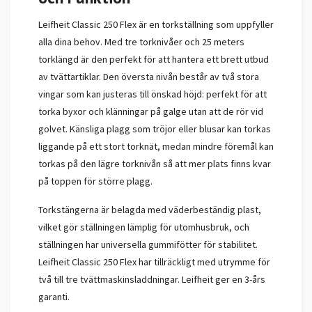
Leifheit Classic 250 Flex är en torkställning som uppfyller
alla dina behov. Med tre torknivåer och 25 meters
torklängd är den perfekt för att hantera ett brett utbud
av tvättartiklar. Den översta nivån består av två stora
vingar som kan justeras till önskad höjd: perfekt för att
torka byxor och klänningar på galge utan att de rör vid
golvet. Känsliga plagg som tröjor eller blusar kan torkas
liggande på ett stort torknät, medan mindre föremål kan
torkas på den lägre torknivån så att mer plats finns kvar
på toppen för större plagg.
Torkstängerna är belagda med väderbeständig plast,
vilket gör ställningen lämplig för utomhusbruk, och
ställningen har universella gummifötter för stabilitet.
Leifheit Classic 250 Flex har tillräckligt med utrymme för
två till tre tvättmaskinsladdningar. Leifheit ger en 3-års
garanti.