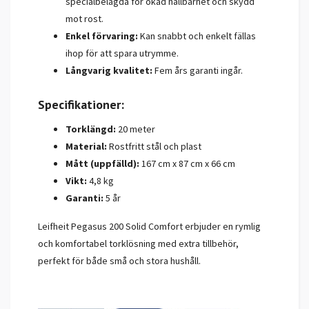
specialbelagda för ökad hållbarhet och skydd
mot rost.
Enkel förvaring:
Kan snabbt och enkelt fällas
ihop för att spara utrymme.
Långvarig kvalitet:
Fem års garanti ingår.
Specifikationer:
Torklängd:
20 meter
Material:
Rostfritt stål och plast
Mått (uppfälld):
167 cm x 87 cm x 66 cm
Vikt:
4,8 kg
Garanti:
5 år
Leifheit Pegasus 200 Solid Comfort erbjuder en rymlig
och komfortabel torklösning med extra tillbehör,
perfekt för både små och stora hushåll.