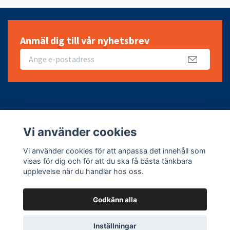
Anmäl dig till vår nyhetsbrev
Fotmeny
Vi använder cookies
Sociala medier
Vi använder cookies för att anpassa det innehåll som
visas för dig och för att du ska få bästa tänkbara
upplevelse när du handlar hos oss.
Godkänn alla
© 2026 Leifheit Sverige
Inställningar