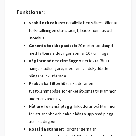
Funktioner:
Stabil och robust:
Parallella ben säkerställer att
torkställningen står stadigt, både inomhus och
utomhus.
Generös torkkapacitet:
20 meter torklängd
med fällbara sidovingar som är 107 cm höga.
Vågformade torkstänger:
Perfekta för att
hänga klädhängare, med fem vindskyddade
hängare inkluderade.
Praktiska tillbehör:
Inkluderar en
tvättklämmapåse för enkel åtkomst till klämmor
under användning.
Hållare för små plagg:
Inkluderar två klämmor
för att snabbt och enkelt hänga upp små plagg
utan klädnypor.
Rostfria stänger:
Torkstängerna är