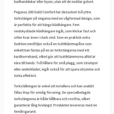
badhanddukar eller byxor, utan att de nuddar golvet.
Pegasus 200 Solid Comfort har dessutom två yttre
torkstänger på vingarna med en vågformad design, som
är perfekta för att hänga klädhängare. Fem
vindskyddade klädhängare ingår, som klickar fast och
sitter kvar även i stark vind. Som en praktisk extra
funktion medföljer också en tvättklämmapåse som
enkelt kan fästas på en av torkstängerna med ett
kardborreband, vilket gör att tvättklämmorna alltid är
nära till hands. Två hållare för små plagg, som strumpor
eller underkläder, ingår också för att spara utrymme och
torka effektivt.
Torkställningen är enkel att installera och kan snabbt
fällas ihop för smidig förvaring. De specialbelagda
torkstängerna är både hållbara och rostfria, vilket
garanterar lång livslängd. Produkten levereras med en
femårsgaranti.