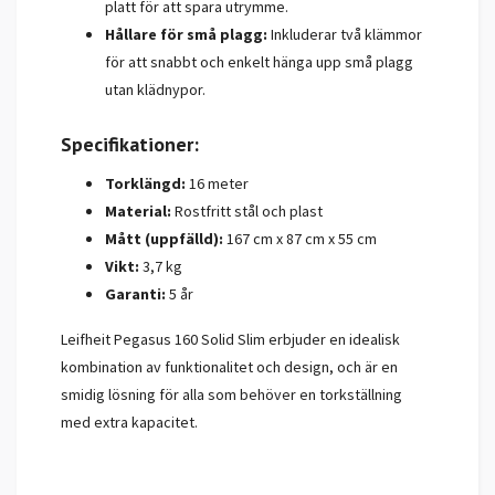
platt för att spara utrymme.
Hållare för små plagg:
Inkluderar två klämmor
för att snabbt och enkelt hänga upp små plagg
utan klädnypor.
Specifikationer:
Torklängd:
16 meter
Material:
Rostfritt stål och plast
Mått (uppfälld):
167 cm x 87 cm x 55 cm
Vikt:
3,7 kg
Garanti:
5 år
Leifheit Pegasus 160 Solid Slim erbjuder en idealisk
kombination av funktionalitet och design, och är en
smidig lösning för alla som behöver en torkställning
med extra kapacitet.