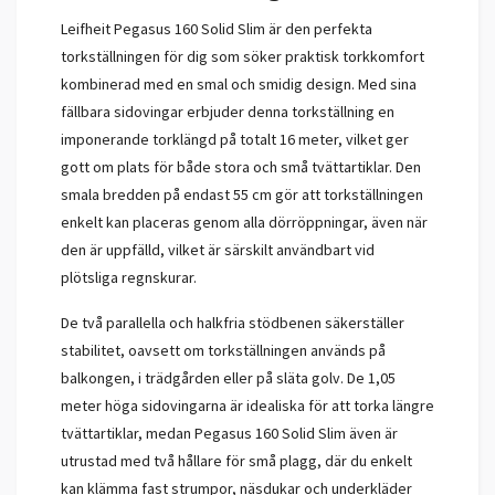
Leifheit Pegasus 160 Solid Slim är den perfekta
torkställningen för dig som söker praktisk torkkomfort
kombinerad med en smal och smidig design. Med sina
fällbara sidovingar erbjuder denna torkställning en
imponerande torklängd på totalt 16 meter, vilket ger
gott om plats för både stora och små tvättartiklar. Den
smala bredden på endast 55 cm gör att torkställningen
enkelt kan placeras genom alla dörröppningar, även när
den är uppfälld, vilket är särskilt användbart vid
plötsliga regnskurar.
De två parallella och halkfria stödbenen säkerställer
stabilitet, oavsett om torkställningen används på
balkongen, i trädgården eller på släta golv. De 1,05
meter höga sidovingarna är idealiska för att torka längre
tvättartiklar, medan Pegasus 160 Solid Slim även är
utrustad med två hållare för små plagg, där du enkelt
kan klämma fast strumpor, näsdukar och underkläder