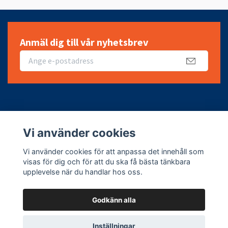
Anmäl dig till vår nyhetsbrev
Fotmeny
Vi använder cookies
Sociala medier
Vi använder cookies för att anpassa det innehåll som
visas för dig och för att du ska få bästa tänkbara
upplevelse när du handlar hos oss.
Godkänn alla
© 2026 Leifheit Sverige
Inställningar