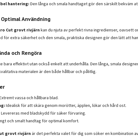
bel hantering:
Den långa och smala handtaget gör den särskilt bekväm at
 Optimal Användning
cro Cut grovt rivjärn
kan du njuta av perfekt rivna ingredienser, oavsett om
 för extra säkerhet och den smala, praktiska designen gör den lätt att han
ända och Rengöra
inte bara effektivt utan också enkelt att underhålla. Den långa, smala design
alitativa materialen är den både hållbar och pålitlig.
er
Extremt vassa och hållbara blad.
ng:
Idealisk för att skära genom morötter, äpplen, lökar och hård ost.
Levereras med bladskydd för säker förvaring.
ngt och smalt handtag för optimal komfort.
ut grovt rivjärn
är det perfekta valet för dig som söker en kombination av 