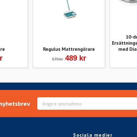
10-d
Ersättnings
re
Regulus Mattrengörare
med Dia
r
489 kr
579 kr
r nyhetsbrev
Sociala medier