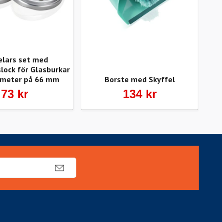
elars set med
lock för Glasburkar
meter på 66 mm
Borste med Skyffel
73 kr
134 kr