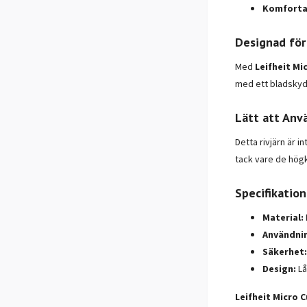
Komforta
Designad för
Med
Leifheit Mi
med ett bladskydd
Lätt att Anv
Detta rivjärn är 
tack vare de högkv
Specifikation
Material:
Användni
Säkerhet:
Design:
Lå
Leifheit Micro C