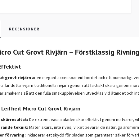
RECENSIONER
icro Cut Grovt Rivjärn – Förstklassig Rivning
Effektivt
ut grovt rivjärn
är en elegant accessoar vid bordet och ett oumbärligt ver
äffar detta rivjärn traditionella rivjärn genom att faktiskt skära genom moröt
r smakerna så att den fulla smakupplevelsen utvecklas vid ätandet och int
 Leifheit Micro Cut Grovt Rivjärn
skärresultat:
De extremt vassa bladen skär effektivt genom matvaror, vil
rande teknik:
Maten skärs, inte rives, vilket bevarar de naturliga arome
r förvaring:
Inkluderar ett skydd för bladen som garanterar säker förvari