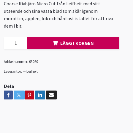
Coarse Rivhjärn Micro Cut från Leifheit med sitt
utseende och sina vassa blad som skär igenom
morötter, äpplen, lök och hård ost istället för att riva
dem i bit
LÄGG I KORGEN
Artikelnummer:
03080
Leverantör:
---Leifheit
Dela