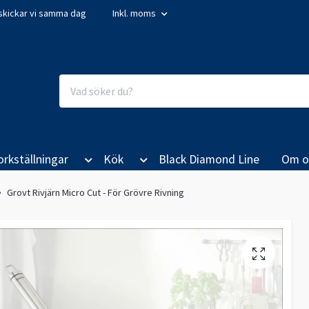
så skickar vi samma dag
Inkl. moms
orkställningar
Kök
Black Diamond Line
Om o
Grovt Rivjärn Micro Cut - För Grövre Rivning