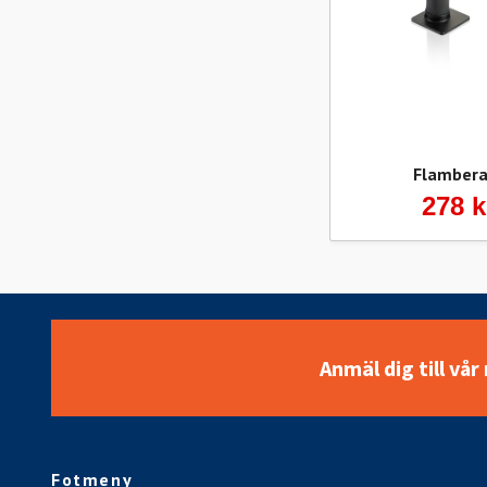
Flambera
278 k
Anmäl dig till vå
Fotmeny