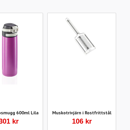
osmugg 600ml Lila
Muskotrivjärn i Rostfrittstål
Te
301 kr
106 kr