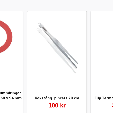
gummiringar
r 68 x 94 mm
Kökstång- pincett 20 cm
Flip Term
r
100 kr