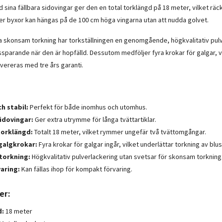
sina fällbara sidovingar ger den en total torklängd på 18 meter, vilket räc
er byxor kan hängas på de 100 cm höga vingarna utan att nudda golvet.
la skonsam torkning har torkställningen en genomgående, högkvalitativ pulver
ssparande när den är hopfälld. Dessutom medföljer fyra krokar för galgar, vi
evereras med tre års garanti.
h stabil:
Perfekt för både inomhus och utomhus.
sidovingar:
Ger extra utrymme för långa tvättartiklar.
torklängd:
Totalt 18 meter, vilket rymmer ungefär två tvättomgångar.
 galgkrokar:
Fyra krokar för galgar ingår, vilket underlättar torkning av blus
torkning:
Högkvalitativ pulverlackering utan svetsar för skonsam torkning
varing:
Kan fällas ihop för kompakt förvaring.
er:
d:
18 meter