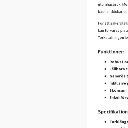
utomhusbruk. Med 
badhanddukar ell
För att säkerstäl
kan förvaras plat
Torkställningen l
Funktioner:
Robust oc
Fällbara 
Generös 
Inklusive
Skonsam 
Enkel för
Specifikation
Torkläng