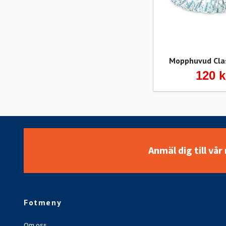
Mopphuvud Cla
120 k
Anmäl dig till vå
Fotmeny
Om oss