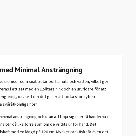
g med Minimal Ansträngning
skosremsor som snabbt tar bort smuts och vatten, vilket ger
eras i ett set med en 12-liters hink och en urvridare för att
ngöring, oavsett om det gäller att torka stora ytor i
a svåråtkomliga hörn.
nimal ansträngning och utan att böja sig eller få händerna i
 blir då lika torra som om de vridits ur för hand. Det
ålskaft med en längd på 120 cm. Mycket praktiskt är även det