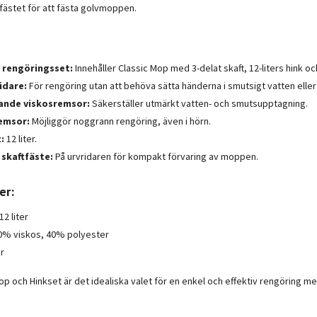
fästet för att fästa golvmoppen.
 rengöringsset:
Innehåller Classic Mop med 3-delat skaft, 12-liters hink oc
idare:
För rengöring utan att behöva sätta händerna i smutsigt vatten eller
ande viskosremsor:
Säkerställer utmärkt vatten- och smutsupptagning.
remsor:
Möjliggör noggrann rengöring, även i hörn.
:
12 liter.
 skaftfäste:
På urvridaren för kompakt förvaring av moppen.
er:
12 liter
60% viskos, 40% polyester
år
Mop och Hinkset är det idealiska valet för en enkel och effektiv rengöring m