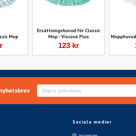
Ersättningshuvud för Classic
ssic Mop
Mop - Viscose Plus
Mopphuvud 
r
123 kr
r nyhetsbrev
Sociala medier
Instagram