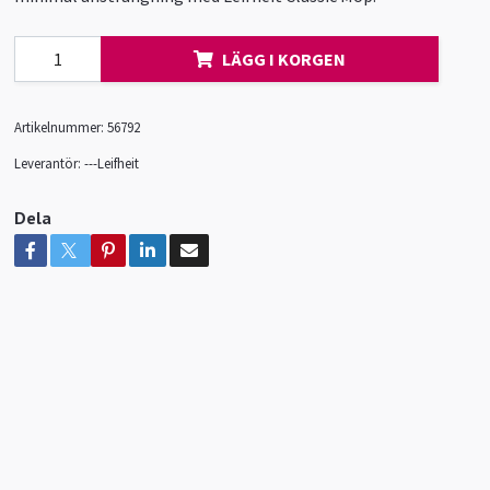
LÄGG I KORGEN
Artikelnummer:
56792
Leverantör:
---Leifheit
Dela