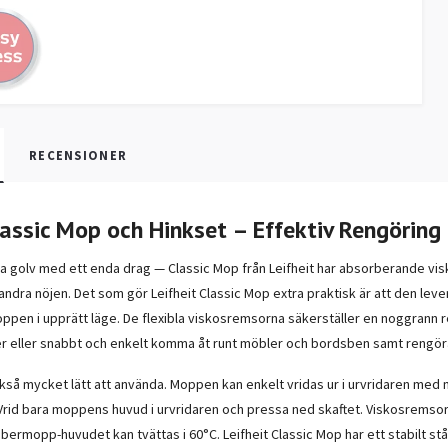
RECENSIONER
Classic Mop och Hinkset – Effektiv Rengörin
a golv med ett enda drag — Classic Mop från Leifheit har absorberande vi
 andra nöjen. Det som gör Leifheit Classic Mop extra praktisk är att den lever
oppen i upprätt läge. De flexibla viskosremsorna säkerställer en noggrann re
r eller snabbt och enkelt komma åt runt möbler och bordsben samt rengör
kså mycket lätt att använda. Moppen kan enkelt vridas ur i urvridaren med mi
Vrid bara moppens huvud i urvridaren och pressa ned skaftet. Viskosremsorna
bermopp-huvudet kan tvättas i 60°C. Leifheit Classic Mop har ett stabilt st