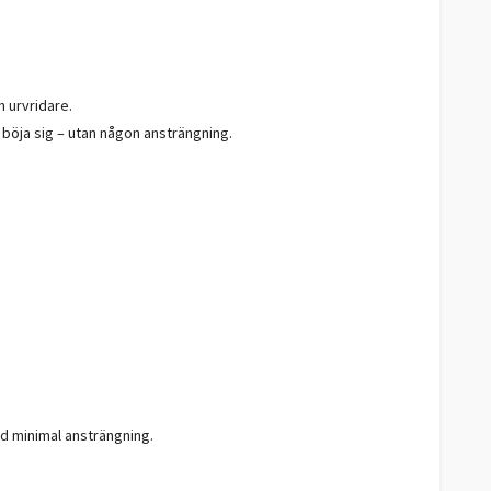
h urvridare.
 böja sig – utan någon ansträngning.
ed minimal ansträngning.