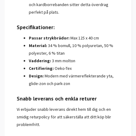
och kardborrebanden sitter detta överdrag
perfekt på plats.
Specifikationer:
Passar strykbrädor:
Max 125 x 40 cm
Material:
34 % bomull, 10 % polyuretan, 50 %
polyester, 6 % titan
Vaddering:
3 mm molton
Certifiering:
Oeko-Tex
Design:
Modern med värmereflekterande yta,
glide-zon och park-zon
Snabb leverans och enkla returer
Vi erbjuder snabb leverans direkt hem till dig och en
smidig returpolicy för att säkerställa att ditt köp blir
problemfritt.