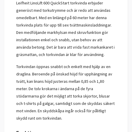
Leifheit LinoLift 600 QuickStart torkvinda erbjuder
generöst med torkutrymme och är redo att användas
omedelbart. Med en linlängd på 60 meter har denna
torkvinda plats för upp till sex tvättmaskinsladdningar.
Den medföljande markhylsan med skruvfunktion gör
installationen enkel och snabb, utan behov av att
använda betong. Det är bara att vrida fast markankaret i
gräsmattan, och torkvindan är klar för användning.
Torkvindan öppnas snabbt och enkelt med hjälp av en
draglina. Beroende på önskad höjd för upphängning av
tvätt, kan linans höjd justeras mellan 0,85 och 1,80
meter. De tolv krokarna i ändarna på de fyra
stödarmarna gör det möjligt att torka skjortor, blusar
och t-shirts på galgar, samtidigt som de skyddas säkert
mot vinden. En skyddskåpa ingår också för pålitligt
skydd runt om torkvindan.