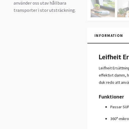
använder oss utav hållbara
transporter i stor utsträckning.
INFORMATION
Leifheit 
Leifheit Ersättni
effektivt damm, hå
duk redo att anv
Funktioner
Passar SU
360°-mikro