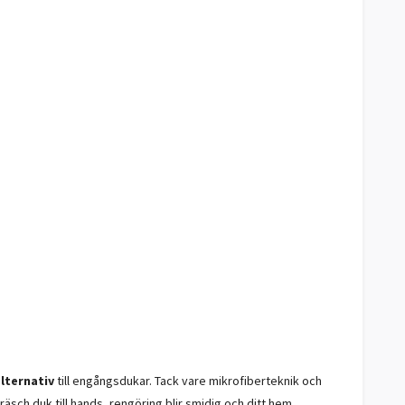
lternativ
till engångsdukar. Tack vare mikrofiberteknik och
räsch duk till hands, rengöring blir smidig och ditt hem