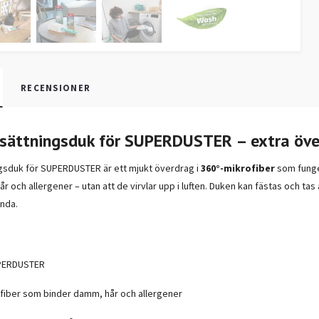
RECENSIONER
Ersättningsduk för SUPERDUSTER – extra över
ngsduk för SUPERDUSTER är ett mjukt överdrag i
360°-mikrofiber
som funger
r och allergener – utan att de virvlar upp i luften. Duken kan fästas och tas
ända.
PERDUSTER
fiber som binder damm, hår och allergener