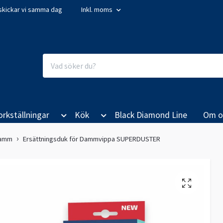
så skickar vi samma dag
Inkl. moms
orkställningar
Kök
Black Diamond Line
Om o
amm
Ersättningsduk för Dammvippa SUPERDUSTER