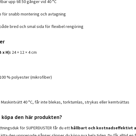
bar upp till 50 gånger vid 40 °C
 för snabb montering och avtagning
 både bred och smal sida för flexibel rengöring
er
B x H):
24 × 12 × 4 cm
100 % polyester (mikrofiber)
Maskintvätt 40 °C, får inte blekas, torktumlas, strykas eller kemtvättas
u köpa den här produkten?
ättningsduk för SUPERDUSTER får du ett
hållbart och kostnadseffektivt a
vätta den upprepade gånger slipper du köpa nya hela tiden. Du får alltid en f