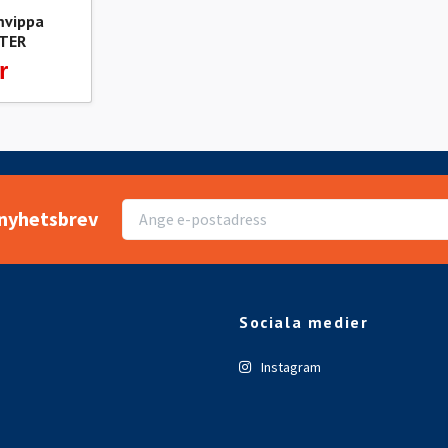
mvippa
TER
r
r nyhetsbrev
Sociala medier
Instagram