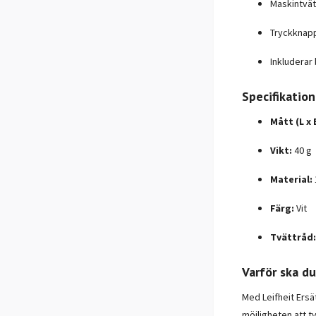
Maskintvätt
Tryckknapp
Inkluderar
Specifikation
Mått (L x 
Vikt:
40 g
Material:
Färg:
Vit
Tvättråd:
Varför ska d
Med Leifheit Ers
möjligheten att t