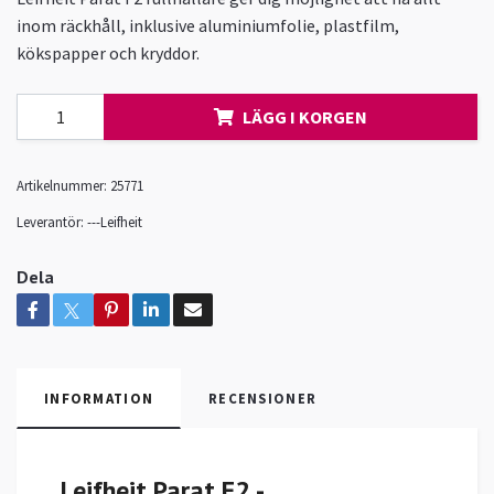
inom räckhåll, inklusive aluminiumfolie, plastfilm,
kökspapper och kryddor.
LÄGG I KORGEN
Artikelnummer:
25771
Leverantör:
---Leifheit
Dela
INFORMATION
RECENSIONER
Leifheit Parat F2 -