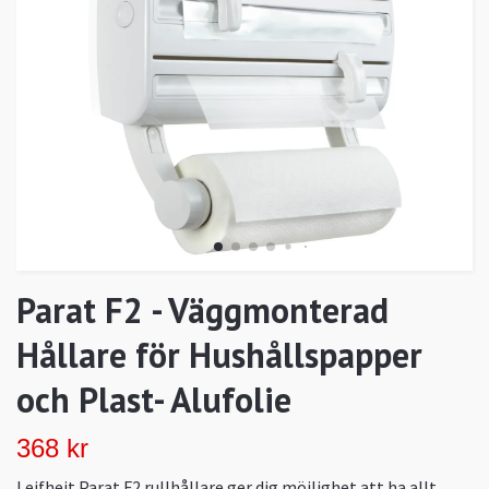
Parat F2 - Väggmonterad
Hållare för Hushållspapper
och Plast- Alufolie
368 kr
Leifheit Parat F2 rullhållare ger dig möjlighet att ha allt