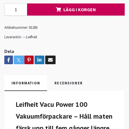
LÄGG I KORGEN
Artikelnummer:
03280
Leverantör:
---Leifheit
Dela
INFORMATION
RECENSIONER
Leifheit Vacu Power 100
Vakuumförpackare – Håll maten
färsk upp till fem gånger längre