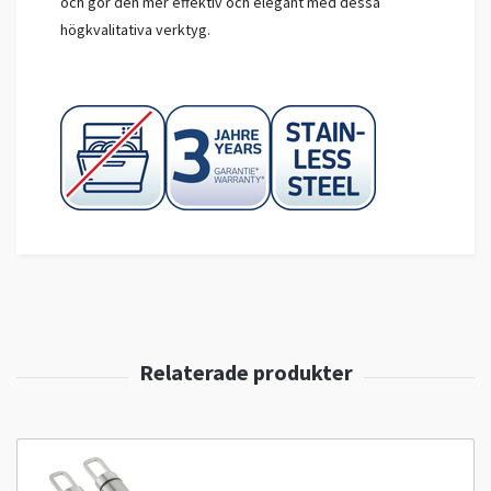
och gör den mer effektiv och elegant med dessa
högkvalitativa verktyg.