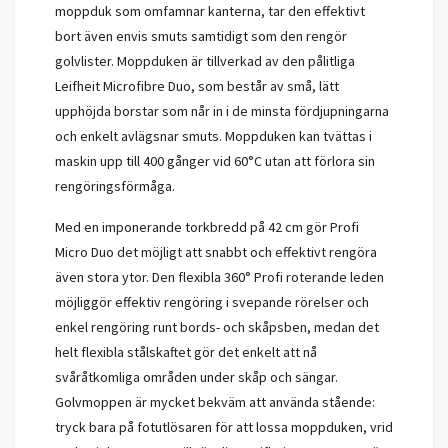
moppduk som omfamnar kanterna, tar den effektivt
bort även envis smuts samtidigt som den rengör
golvlister. Moppduken är tillverkad av den pålitliga
Leifheit Microfibre Duo, som består av små, lätt
upphöjda borstar som når in i de minsta fördjupningarna
och enkelt avlägsnar smuts. Moppduken kan tvättas i
maskin upp till 400 gånger vid 60°C utan att förlora sin
rengöringsförmåga.
Med en imponerande torkbredd på 42 cm gör Profi
Micro Duo det möjligt att snabbt och effektivt rengöra
även stora ytor. Den flexibla 360° Profi roterande leden
möjliggör effektiv rengöring i svepande rörelser och
enkel rengöring runt bords- och skåpsben, medan det
helt flexibla stålskaftet gör det enkelt att nå
svåråtkomliga områden under skåp och sängar.
Golvmoppen är mycket bekväm att använda stående:
tryck bara på fotutlösaren för att lossa moppduken, vrid