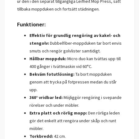
ur den i den separat tillgängliga Leifheit Mop Press, sätt
tillbaka moppduken och fortsätt städningen.
Funktioner:
Effektiv för grundlig rengöring av kakel- och
stengolv:
Dubbelfiber-moppduken tar bort envis
smuts och rengör golvlister samtidigt.
Hållbar moppduk:
Micro duo kan tvättas upp till
400 gånger i tvättmaskin vid 60°C.
Bekväm fotutlösning:
Ta bort moppduken
genom att trycka på fotpressen medan du står
upp.
360° vridbar led:
Möjliggör rengöring i svepande
rörelser och under möbler.
Extra platt och rörlig mopp:
Den rörliga leden
gör det enkelt att rengöra under skåp och runt
möbler.
Torkbredd:
42 cm.