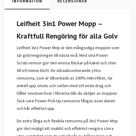
INFORMATION
RECENSIONER
Leifheit 3in1 Power Mopp –
Kraftfull Rengöring för alla Golv
Leifheit 3in1 Power Mop är den mångsidiga moppen som
tar golvrengöringen till nästa nivå. Med sina Power
Scrub-remsor gör den envisa fläckar på kakel och sten
till ett minne blott. De ultraabsorberande yttre
remsorna, som är tillverkade av 100% mikrofiber, tar
enkelt upp smuts och vatten med ett enda drag och
håller smutsen kvar i fibrerna tills du sköljer av moppen.
Tack vare Power Pick-Up-remsorna fångas även damm
och hår effektivt upp.
De extra långa och flexibla remsorna på 3in1 Power Mop
gör det möjligt att snabbt och effektivt rengöra stora