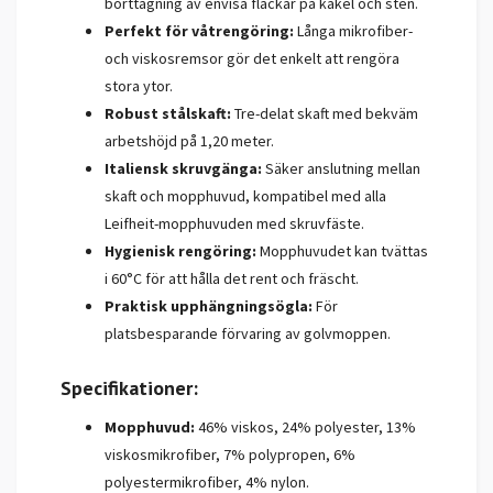
borttagning av envisa fläckar på kakel och sten.
Perfekt för våtrengöring:
Långa mikrofiber-
och viskosremsor gör det enkelt att rengöra
stora ytor.
Robust stålskaft:
Tre-delat skaft med bekväm
arbetshöjd på 1,20 meter.
Italiensk skruvgänga:
Säker anslutning mellan
skaft och mopphuvud, kompatibel med alla
Leifheit-mopphuvuden med skruvfäste.
Hygienisk rengöring:
Mopphuvudet kan tvättas
i 60°C för att hålla det rent och fräscht.
Praktisk upphängningsögla:
För
platsbesparande förvaring av golvmoppen.
Specifikationer:
Mopphuvud:
46% viskos, 24% polyester, 13%
viskosmikrofiber, 7% polypropen, 6%
polyestermikrofiber, 4% nylon.