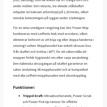
ytor, samtidigt som de enkelt når in i trånga hörn och
under möbler. Det robusta, tre-delade stålskaftet
erbjuder en bekväm arbetshöjd på 1,20 meter, vilket
minskar belastningen på ryggen under städningen.
För en ännu smidigare rengöring kan 3in1 Power Mop
kombineras med Leifheits hink med urvridare, vilket
eliminerar behovet av att böja sig eller doppa händerna i
smutsigt vatten. Mopphuvudet kan enkelt skruvas loss
från skaftet och tvättas i 60°C för att säkerställa att
moppen förblir hygieniskt ren efter varje användning.
Den italienska skruvgängan på skaftet garanterar en
säker anslutning till mopphuvudet och är kompatibel
med alla Leifheit-mopphuvuden med skruvkoppling.
Funktioner:
Trippel kraft:
Ultraabsorberande, Power Scrub
och Power Pick-Up-remsor för effektiv