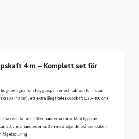
pskaft 4 m – Komplett set för
 högt belägna fönster, glaspartier och takfönster – utan
rskrapa (40 cm), ett extra långt teleskopskaft (130–400 cm)
erfria resultat och håller händerna torra. Med hjälp av
 utan att vrida handlederna. Den medföljande tvåfiberduken
 fågelspillning.