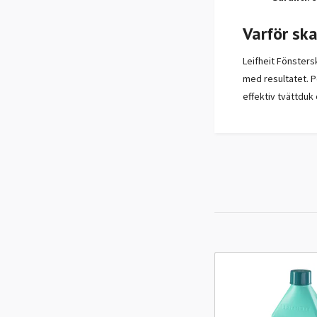
Varför sk
Leifheit Fönster
med resultatet. P
effektiv tvättduk 