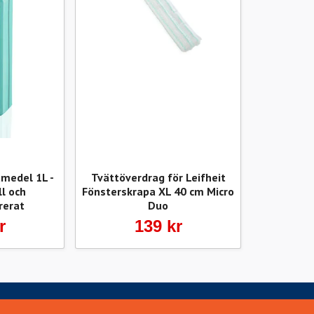
tmedel 1L -
Tvättöverdrag för Leifheit
l och
Fönsterskrapa XL 40 cm Micro
rerat
Duo
r
139 kr