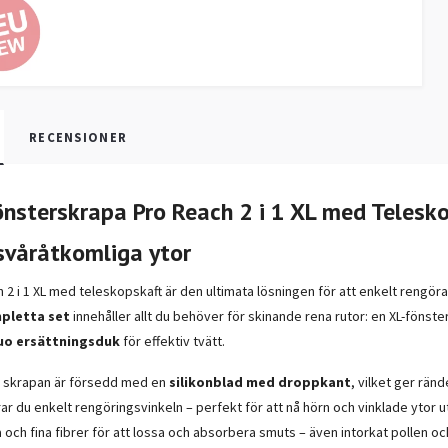
RECENSIONER
Fönsterskrapa Pro Reach
2 i 1 XL
med Telesko
svåråtkomliga ytor
ch
2 i 1 XL
med teleskopskaft är den ultimata lösningen för att enkelt rengöra
pletta set
innehåller allt du behöver för skinande rena rutor: en XL-fönste
uo ersättningsduk
för effektiv tvätt.
 skrapan är försedd med en
silikonblad med droppkant
, vilket ger ränd
rar du enkelt rengöringsvinkeln – perfekt för att nå hörn och vinklade ytor
och fina fibrer för att lossa och absorbera smuts – även intorkat pollen och