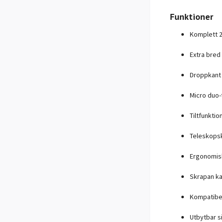
Funktioner
Komplett 2
Extra bred 
Droppkant 
Micro duo-
Tiltfunkti
Teleskopsk
Ergonomisk
Skrapan k
Kompatibel
Utbytbar s