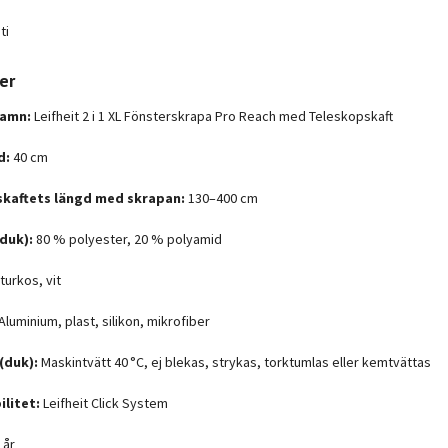
ti
er
amn:
Leifheit 2 i 1 XL Fönsterskrapa Pro Reach med Teleskopskaft
d:
40 cm
kaftets längd med skrapan:
130–400 cm
(duk):
80 % polyester, 20 % polyamid
turkos, vit
Aluminium, plast, silikon, mikrofiber
(duk):
Maskintvätt 40 °C, ej blekas, strykas, torktumlas eller kemtvättas
litet:
Leifheit Click System
 år