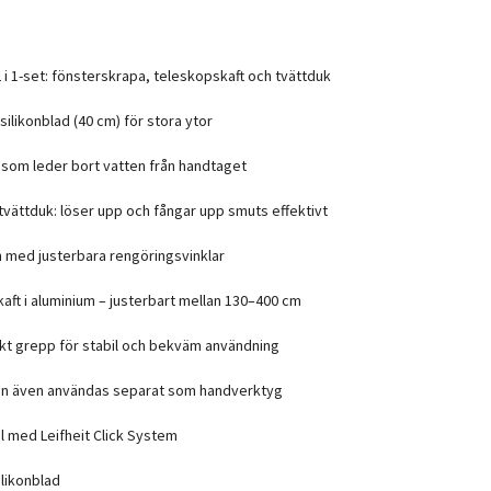
 i 1-set: fönsterskrapa, teleskopskaft och tvättduk
silikonblad (40 cm) för stora ytor
som leder bort vatten från handtaget
tvättduk: löser upp och fångar upp smuts effektivt
on med justerbara rengöringsvinklar
aft i aluminium – justerbart mellan 130–400 cm
t grepp för stabil och bekväm användning
an även användas separat som handverktyg
 med Leifheit Click System
ilikonblad