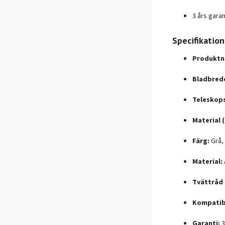
3 års garan
Specifikation
Produktn
Bladbred
Teleskops
Material 
Färg:
Grå, 
Material:
Tvättråd 
Kompatibi
Garanti:
3