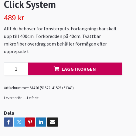
Click System
489 kr
Allt du behöver för fönsterputs. Förlängningsbar skaft
upp till 400cm. Torkbredden på 40cm. Tvättbar
mikrofiber överdrag som behåller förmågan efter
upprepade t
LÄGG I KORGEN
Artikelnummer:
51426 (51522+41523+51343)
Leverantör:
---Leifheit
Dela