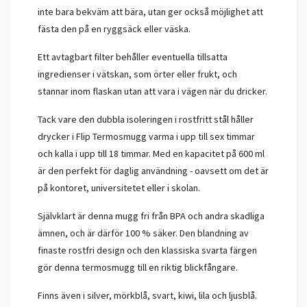
inte bara bekväm att bära, utan ger också möjlighet att
fästa den på en ryggsäck eller väska.
Ett avtagbart filter behåller eventuella tillsatta
ingredienser i vätskan, som örter eller frukt, och
stannar inom flaskan utan att vara i vägen när du dricker.
Tack vare den dubbla isoleringen i rostfritt stål håller
drycker i Flip Termosmugg varma i upp till sex timmar
och kalla i upp till 18 timmar. Med en kapacitet på 600 ml
är den perfekt för daglig användning - oavsett om det är
på kontoret, universitetet eller i skolan.
Självklart är denna mugg fri från BPA och andra skadliga
ämnen, och är därför 100 % säker. Den blandning av
finaste rostfri design och den klassiska svarta färgen
gör denna termosmugg till en riktig blickfångare.
Finns även i silver, mörkblå, svart, kiwi, lila och ljusblå.