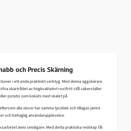
Snabb och Precis Skärning
tioner i ett enda praktiskt verktyg. Med denna äggskärare
tfria skärtrådet av högkvalitativt rostfritt stål säkerställer
 eller potatis som kokats med skalet på.
eftersom alla skivor har samma tjocklek och tillagas jämnt.
säker och behaglig användarupplevelse.
köksarbetet ännu smidigare. Med detta praktiska redskap får