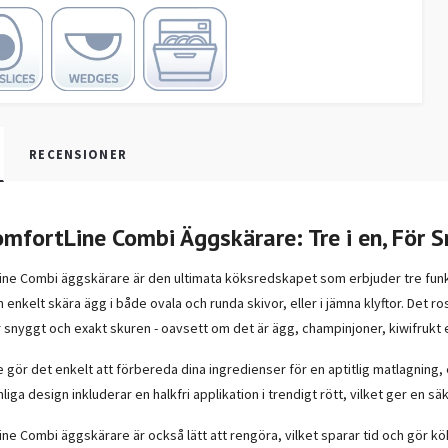
RECENSIONER
omfortLine Combi Äggskärare: Tre i en, För 
Line Combi äggskärare är den ultimata köksredskapet som erbjuder tre funk
enkelt skära ägg i både ovala och runda skivor, eller i jämna klyftor. Det ros
lir snyggt och exakt skuren - oavsett om det är ägg, champinjoner, kiwifrukt
gör det enkelt att förbereda dina ingredienser för en aptitlig matlagning, 
iga design inkluderar en halkfri applikation i trendigt rött, vilket ger en 
ine Combi äggskärare är också lätt att rengöra, vilket sparar tid och gör 