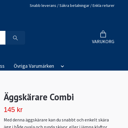
Snabb leverans / Säkra betalningar / Enkla returer
VARUKORG
ss
Övriga Varumärken
Äggskärare Combi
145 kr
Med denna äggskärare kan du snabbt och enkelt skära
ägg i både ovala och runda skivor, eller i jämna klyftor.