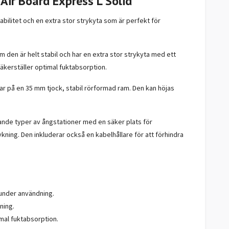
 Air Board Express L Solid
abilitet och en extra stor strykyta som är perfekt för
den är helt stabil och har en extra stor strykyta med ett
äkerställer optimal fuktabsorption.
ilar på en 35 mm tjock, stabil rörformad ram. Den kan höjas
mande typer av ångstationer med en säker plats för
ykning. Den inkluderar också en kabelhållare för att förhindra
t under användning.
ning.
mal fuktabsorption.