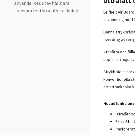
Ultralätt 
använder oss utav hållbara
transporter i stor utsträckning.
Leifheit Air Board
användning med å
Denna strykbräda 
överdrag av ren p
Att sätta och fäll
upp till en höjd a
Strykbrädan har e
konventionella str
att strömkablar k
Huvudfunktioner
Ultralätt o
Extra Stor 
Perforerat