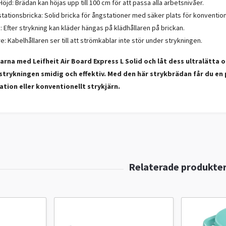
öjd: Brädan kan höjas upp till 100 cm för att passa alla arbetsnivåer.
tationsbricka: Solid bricka för ångstationer med säker plats för konventione
: Efter strykning kan kläder hängas på klädhållaren på brickan.
e: Kabelhållaren ser till att strömkablar inte stör under strykningen.
arna med Leifheit Air Board Express L Solid och låt dess ultralätta
strykningen smidig och effektiv. Med den här strykbrädan får du en 
tion eller konventionellt strykjärn.