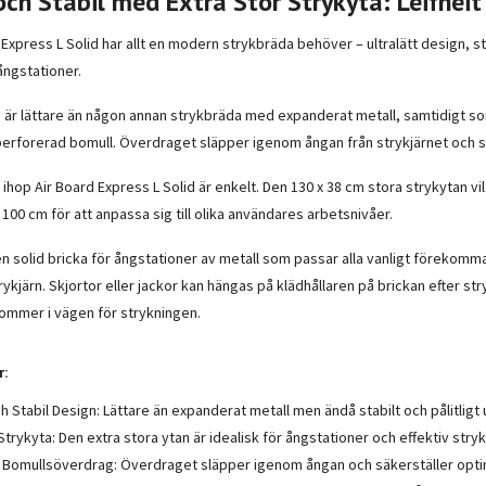
och Stabil med Extra Stor Strykyta: Leifheit
 Express L Solid har allt en modern strykbräda behöver – ultralätt design, st
ngstationer.
är lättare än någon annan strykbräda med expanderat metall, samtidigt som 
erforerad bomull. Överdraget släpper igenom ångan från strykjärnet och s
a ihop Air Board Express L Solid är enkelt. Den 130 x 38 cm stora strykytan v
v 100 cm för att anpassa sig till olika användares arbetsnivåer.
n solid bricka för ångstationer av metall som passar alla vanligt förekom
ykjärn. Skjortor eller jackor kan hängas på klädhållaren på brickan efter str
ommer i vägen för strykningen.
:
ch Stabil Design: Lättare än expanderat metall men ändå stabilt och pålitlig
Strykyta: Den extra stora ytan är idealisk för ångstationer och effektiv stryk
 Bomullsöverdrag: Överdraget släpper igenom ångan och säkerställer opti