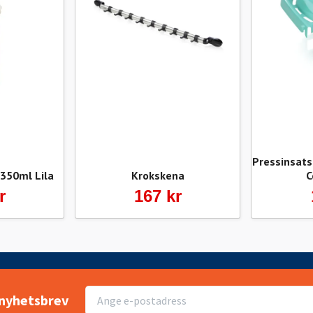
Pressinsats
350ml Lila
Krokskena
C
r
167 kr
r nyhetsbrev