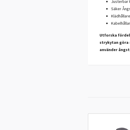
Justerbar H
Säker Ångs
Klädhållare
Kabelhållar
Utforska fördel
strykytan göra 
använder ångsta