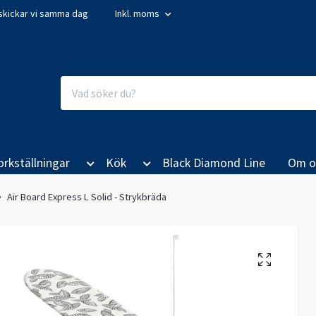
så skickar vi samma dag
Inkl. moms
orkställningar
Kök
Black Diamond Line
Om o
Air Board Express L Solid - Strykbräda